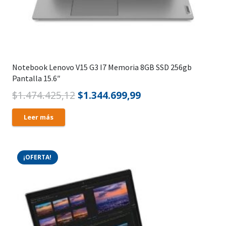
Notebook Lenovo V15 G3 I7 Memoria 8GB SSD 256gb
Pantalla 15.6″
El
El
$
1.474.425,12
$
1.344.699,99
precio
precio
Leer más
original
actual
era:
es:
$1.474.425,12.
$1.344.699,99.
¡OFERTA!