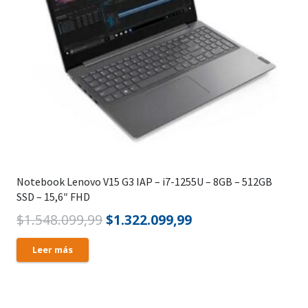
Notebook Lenovo V15 G3 IAP – i7-1255U – 8GB – 512GB
SSD – 15,6″ FHD
El
El
$
1.548.099,99
$
1.322.099,99
precio
precio
Leer más
original
actual
era:
es:
$1.548.099,99.
$1.322.099,99.