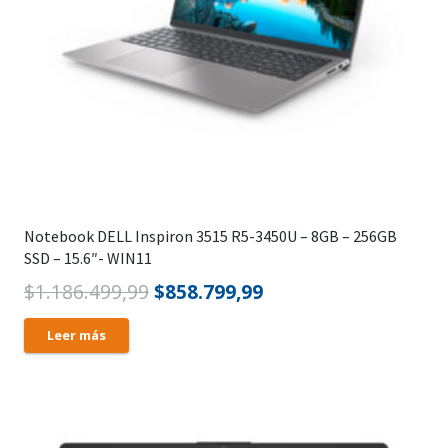
Notebook DELL Inspiron 3515 R5-3450U – 8GB – 256GB
SSD – 15.6″- WIN11
El
El
$
1.186.499,99
$
858.799,99
precio
precio
Leer más
original
actual
era:
es:
$1.186.499,99.
$858.799,99.