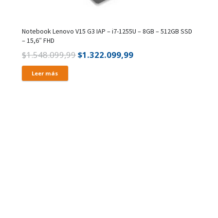
Notebook Lenovo V15 G3 IAP – i7-1255U – 8GB – 512GB SSD
– 15,6″ FHD
El
El
$
1.548.099,99
$
1.322.099,99
precio
precio
Leer más
original
actual
era:
es:
.
$1.548.099,99.
$1.322.099,99.