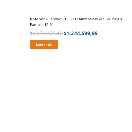
Notebook Lenovo V15 G3 I7 Memoria 8GB SSD 256gb
Pantalla 15.6″
El
El
$
1.474.425,12
$
1.344.699,99
precio
precio
Leer más
original
actual
era:
es:
$1.474.425,12.
$1.344.699,99