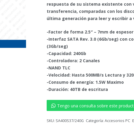
respuesta de su sistema existente con ve
transferencia, comparadas con los disc
última generación para leer y escribir 
-Factor de forma 2.5″ – 7mm de espesor
-Interfaz SATA Rev. 3.0 (6Gb/seg) con co
(3Gb/seg)
-Capacidad: 240Gb
-Controladora: 2 Canales
-NAND TLC
-Velocidad: Hasta 500MB/s Lectura y 320
-Consumo de energía: 1.5W Maximo
-Duración: 40TB de escritura
Tengo una consulta sobre este produc
SKU:
SA400S37/240G
Categoría:
Accesorios PC