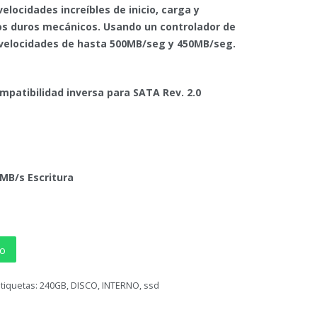
locidades increíbles de inicio, carga y
os duros mecánicos. Usando un controlador de
a velocidades de hasta 500MB/seg y 450MB/seg.
mpatibilidad inversa para SATA Rev. 2.0
MB/s Escritura
to
Etiquetas:
240GB
,
DISCO
,
INTERNO
,
ssd