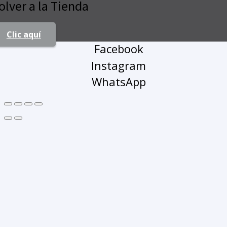
olver a la Tienda
Clic aquí
Facebook
Instagram
WhatsApp