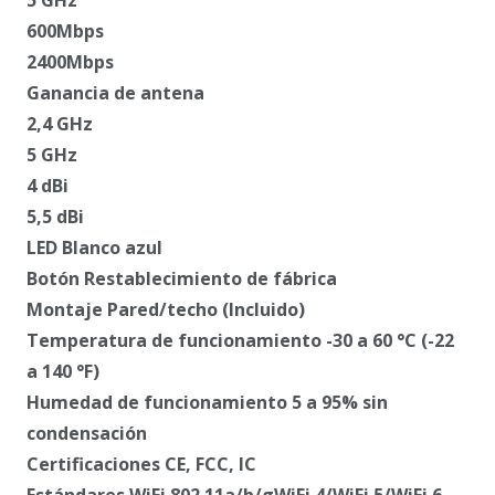
600Mbps
2400Mbps
Ganancia de antena
2,4 GHz
5 GHz
4 dBi
5,5 dBi
LED Blanco azul
Botón Restablecimiento de fábrica
Montaje Pared/techo (Incluido)
Temperatura de funcionamiento -30 a 60 °C (-22
a 140 °F)
Humedad de funcionamiento 5 a 95% sin
condensación
Certificaciones CE, FCC, IC
Estándares WiFi 802.11a/b/gWiFi 4/WiFi 5/WiFi 6