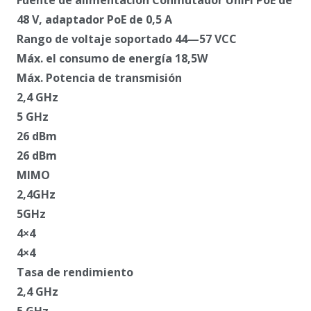
48 V, adaptador PoE de 0,5 A
Rango de voltaje soportado 44—57 VCC
Máx. el consumo de energía 18,5W
Máx. Potencia de transmisión
2,4 GHz
5 GHz
26 dBm
26 dBm
MIMO
2,4GHz
5GHz
4×4
4×4
Tasa de rendimiento
2,4 GHz
5 GHz