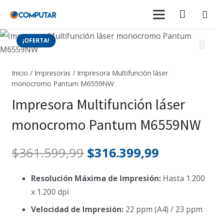
¡OFERTA!
Inicio
/
Impresoras
/ Impresora Multifunción láser
monocromo Pantum M6559NW
Impresora Multifunción láser
monocromo Pantum M6559NW
El
El
$
361.599,99
$
316.399,99
precio
precio
original
actual
Resolución Máxima de Impresión:
Hasta 1.200
era:
es:
x 1.200 dpi
$361.599,99.
$316.399,
Velocidad de Impresión:
22 ppm (A4) / 23 ppm